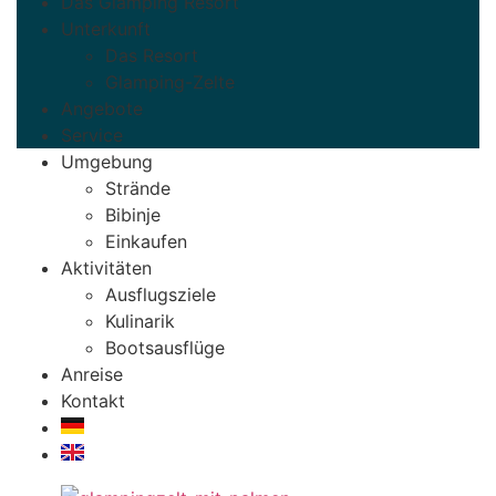
Das Glamping Resort
Unterkunft
Das Resort
Glamping-Zelte
Angebote
Service
Umgebung
Strände
Bibinje
Einkaufen
Aktivitäten
Ausflugsziele
Kulinarik
Bootsausflüge
Anreise
Kontakt